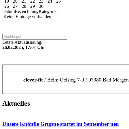
19
20
21
22
23
24
25
26
27
28
29
30
Datum
Bezeichnung
Kategorie
Keine Einträge vorhanden...
Letzte Aktualisierung:
26.02.2025, 17:01 Uhr
clever-fit
/ Beim Oelsteg 7-9 / 97980 Bad Mergen
Aktuelles
Unsere Knöpfle Gruppe startet im September neu