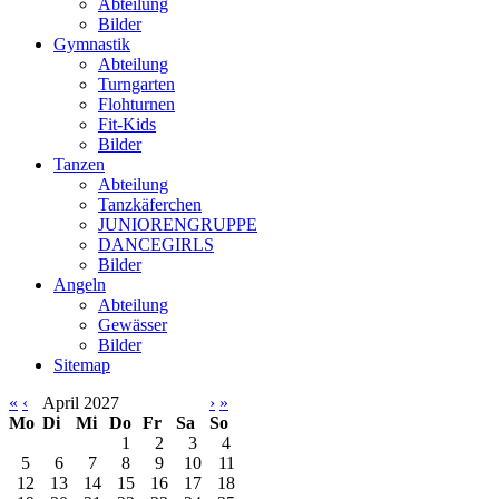
Abteilung
Bilder
Gymnastik
Abteilung
Turngarten
Flohturnen
Fit-Kids
Bilder
Tanzen
Abteilung
Tanzkäferchen
JUNIORENGRUPPE
DANCEGIRLS
Bilder
Angeln
Abteilung
Gewässer
Bilder
Sitemap
«
‹
April 2027
›
»
Mo
Di
Mi
Do
Fr
Sa
So
1
2
3
4
5
6
7
8
9
10
11
12
13
14
15
16
17
18