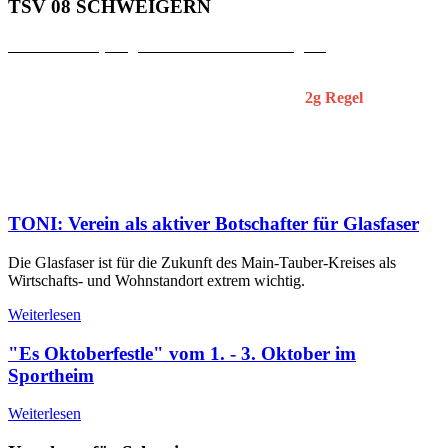
TSV 08 SCHWEIGERN
Zutritt zum Sportgelände des TSV Schweigern
Ab sofort dürfen die Zuschauer das Sportgelände des TSV 08
Schweigern nur noch unter Einhaltung der
2g Regel
betreten.
Das Sportheim bleibt bis auf weiteres geschlossen. Die
Grillhütte ist zu den Heimspielen geöffnet und ein Kaffee- und
Kuchenverkauf wird auch angeboten.
Wir bitten um Verständnis.
TONI: Verein als aktiver Botschafter für Glasfaser
Die Glasfaser ist für die Zukunft des Main-Tauber-Kreises als
Wirtschafts- und Wohnstandort extrem wichtig.
Weiterlesen
"Es Oktoberfestle" vom 1. - 3. Oktober im
Sportheim
Weiterlesen