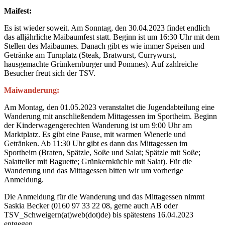
Maifest:
Es ist wieder soweit. Am Sonntag, den 30.04.2023 findet endlich
das alljährliche Maibaumfest statt. Beginn ist um 16:30 Uhr mit dem
Stellen des Maibaumes. Danach gibt es wie immer Speisen und
Getränke am Turnplatz (Steak, Bratwurst, Currywurst,
hausgemachte Grünkernburger und Pommes). Auf zahlreiche
Besucher freut sich der TSV.
Maiwanderung:
Am Montag, den 01.05.2023 veranstaltet die Jugendabteilung eine
Wanderung mit anschließendem Mittagessen im Sportheim. Beginn
der Kinderwagengerechten Wanderung ist um 9:00 Uhr am
Marktplatz. Es gibt eine Pause, mit warmen Wienerle und
Getränken. Ab 11:30 Uhr gibt es dann das Mittagessen im
Sportheim (Braten, Spätzle, Soße und Salat; Spätzle mit Soße;
Salatteller mit Baguette; Grünkernküchle mit Salat). Für die
Wanderung und das Mittagessen bitten wir um vorherige
Anmeldung.
Die Anmeldung für die Wanderung und das Mittagessen nimmt
Saskia Becker (0160 97 33 22 08, gerne auch AB oder
TSV_Schweigern(at)web(dot)de) bis spätestens 16.04.2023
entgegen.