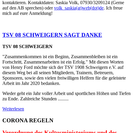
kontaktieren. Kontaktdaten: Saskia Volk, 07930/3209124 (Gerne
auf den AB sprechen) oder
volk_saskia(at)web(dot)de
. Ich freue
mich auf eure Anmeldung!
TSV 08 SCHWEIGERN SAGT DANKE
TSV 08 SCHWEIGERN
"Zusammenkommen ist ein Beginn, Zusammenbleiben ist ein
Fortschritt, Zusammenarbeiten ist ein Erfolg." Mit diesen Worten
von Henry Ford möchte sich der TSV 1908 Schweigern e.V. auf
diesem Weg bei all seinen Mitgliedern, Trainern, Betreuern,
Sponsoren, sowie den vielen freiwilligen Helfern für die geleistete
Arbeit im Jahr 2020 bedanken.
Wieder geht ein Jahr voller Arbeit und sportlichen Höhen und Tiefen
zu Ende. Zahlreiche Stunden .........
Weiterlesen
CORONA REGELN
Verordnung des Kultusministeriums und des