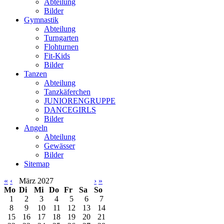
Abteilung
Bilder
Gymnastik
Abteilung
Turngarten
Flohturnen
Fit-Kids
Bilder
Tanzen
Abteilung
Tanzkäferchen
JUNIORENGRUPPE
DANCEGIRLS
Bilder
Angeln
Abteilung
Gewässer
Bilder
Sitemap
«
‹
März 2027
›
»
Mo
Di
Mi
Do
Fr
Sa
So
1
2
3
4
5
6
7
8
9
10
11
12
13
14
15
16
17
18
19
20
21