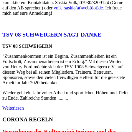
kontaktieren. Kontaktdaten: Saskia Volk, 07930/3209124 (Gerne
auf den AB sprechen) oder
volk_saskia(at)web(dot)de
. Ich freue
mich auf eure Anmeldung!
TSV 08 SCHWEIGERN SAGT DANKE
TSV 08 SCHWEIGERN
"Zusammenkommen ist ein Beginn, Zusammenbleiben ist ein
Fortschritt, Zusammenarbeiten ist ein Erfolg." Mit diesen Worten
von Henry Ford möchte sich der TSV 1908 Schweigern e.V. auf
diesem Weg bei all seinen Mitgliedern, Trainern, Betreuern,
Sponsoren, sowie den vielen freiwilligen Helfern für die geleistete
Arbeit im Jahr 2020 bedanken.
Wieder geht ein Jahr voller Arbeit und sportlichen Höhen und Tiefen
zu Ende. Zahlreiche Stunden .........
Weiterlesen
CORONA REGELN
Verordnung des Kultusministeriums und des