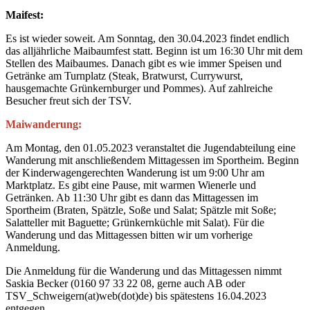
Maifest:
Es ist wieder soweit. Am Sonntag, den 30.04.2023 findet endlich
das alljährliche Maibaumfest statt. Beginn ist um 16:30 Uhr mit dem
Stellen des Maibaumes. Danach gibt es wie immer Speisen und
Getränke am Turnplatz (Steak, Bratwurst, Currywurst,
hausgemachte Grünkernburger und Pommes). Auf zahlreiche
Besucher freut sich der TSV.
Maiwanderung:
Am Montag, den 01.05.2023 veranstaltet die Jugendabteilung eine
Wanderung mit anschließendem Mittagessen im Sportheim. Beginn
der Kinderwagengerechten Wanderung ist um 9:00 Uhr am
Marktplatz. Es gibt eine Pause, mit warmen Wienerle und
Getränken. Ab 11:30 Uhr gibt es dann das Mittagessen im
Sportheim (Braten, Spätzle, Soße und Salat; Spätzle mit Soße;
Salatteller mit Baguette; Grünkernküchle mit Salat). Für die
Wanderung und das Mittagessen bitten wir um vorherige
Anmeldung.
Die Anmeldung für die Wanderung und das Mittagessen nimmt
Saskia Becker (0160 97 33 22 08, gerne auch AB oder
TSV_Schweigern(at)web(dot)de) bis spätestens 16.04.2023
entgegen.