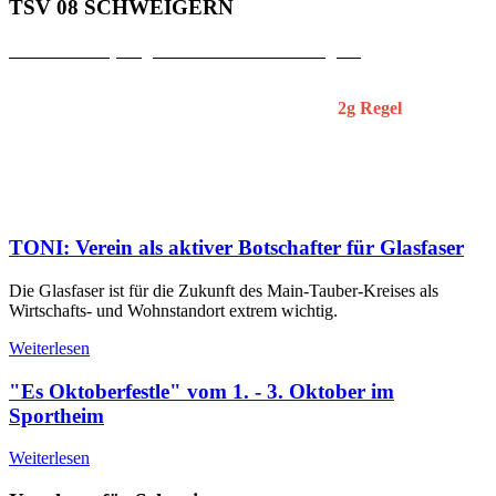
TSV 08 SCHWEIGERN
Zutritt zum Sportgelände des TSV Schweigern
Ab sofort dürfen die Zuschauer das Sportgelände des TSV 08
Schweigern nur noch unter Einhaltung der
2g Regel
betreten.
Das Sportheim bleibt bis auf weiteres geschlossen. Die
Grillhütte ist zu den Heimspielen geöffnet und ein Kaffee- und
Kuchenverkauf wird auch angeboten.
Wir bitten um Verständnis.
TONI: Verein als aktiver Botschafter für Glasfaser
Die Glasfaser ist für die Zukunft des Main-Tauber-Kreises als
Wirtschafts- und Wohnstandort extrem wichtig.
Weiterlesen
"Es Oktoberfestle" vom 1. - 3. Oktober im
Sportheim
Weiterlesen