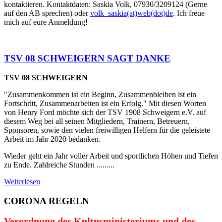
kontaktieren. Kontaktdaten: Saskia Volk, 07930/3209124 (Gerne
auf den AB sprechen) oder
volk_saskia(at)web(dot)de
. Ich freue
mich auf eure Anmeldung!
TSV 08 SCHWEIGERN SAGT DANKE
TSV 08 SCHWEIGERN
"Zusammenkommen ist ein Beginn, Zusammenbleiben ist ein
Fortschritt, Zusammenarbeiten ist ein Erfolg." Mit diesen Worten
von Henry Ford möchte sich der TSV 1908 Schweigern e.V. auf
diesem Weg bei all seinen Mitgliedern, Trainern, Betreuern,
Sponsoren, sowie den vielen freiwilligen Helfern für die geleistete
Arbeit im Jahr 2020 bedanken.
Wieder geht ein Jahr voller Arbeit und sportlichen Höhen und Tiefen
zu Ende. Zahlreiche Stunden .........
Weiterlesen
CORONA REGELN
Verordnung des Kultusministeriums und des