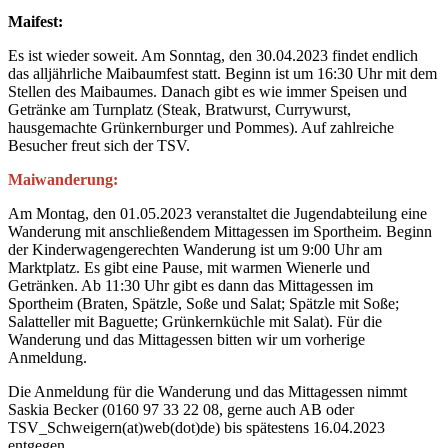
Maifest:
Es ist wieder soweit. Am Sonntag, den 30.04.2023 findet endlich
das alljährliche Maibaumfest statt. Beginn ist um 16:30 Uhr mit dem
Stellen des Maibaumes. Danach gibt es wie immer Speisen und
Getränke am Turnplatz (Steak, Bratwurst, Currywurst,
hausgemachte Grünkernburger und Pommes). Auf zahlreiche
Besucher freut sich der TSV.
Maiwanderung:
Am Montag, den 01.05.2023 veranstaltet die Jugendabteilung eine
Wanderung mit anschließendem Mittagessen im Sportheim. Beginn
der Kinderwagengerechten Wanderung ist um 9:00 Uhr am
Marktplatz. Es gibt eine Pause, mit warmen Wienerle und
Getränken. Ab 11:30 Uhr gibt es dann das Mittagessen im
Sportheim (Braten, Spätzle, Soße und Salat; Spätzle mit Soße;
Salatteller mit Baguette; Grünkernküchle mit Salat). Für die
Wanderung und das Mittagessen bitten wir um vorherige
Anmeldung.
Die Anmeldung für die Wanderung und das Mittagessen nimmt
Saskia Becker (0160 97 33 22 08, gerne auch AB oder
TSV_Schweigern(at)web(dot)de) bis spätestens 16.04.2023
entgegen.