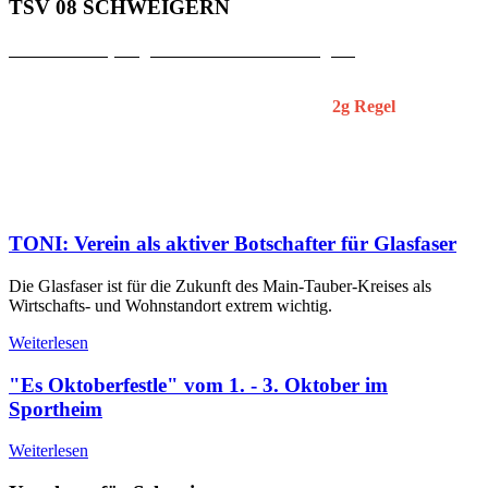
TSV 08 SCHWEIGERN
Zutritt zum Sportgelände des TSV Schweigern
Ab sofort dürfen die Zuschauer das Sportgelände des TSV 08
Schweigern nur noch unter Einhaltung der
2g Regel
betreten.
Das Sportheim bleibt bis auf weiteres geschlossen. Die
Grillhütte ist zu den Heimspielen geöffnet und ein Kaffee- und
Kuchenverkauf wird auch angeboten.
Wir bitten um Verständnis.
TONI: Verein als aktiver Botschafter für Glasfaser
Die Glasfaser ist für die Zukunft des Main-Tauber-Kreises als
Wirtschafts- und Wohnstandort extrem wichtig.
Weiterlesen
"Es Oktoberfestle" vom 1. - 3. Oktober im
Sportheim
Weiterlesen