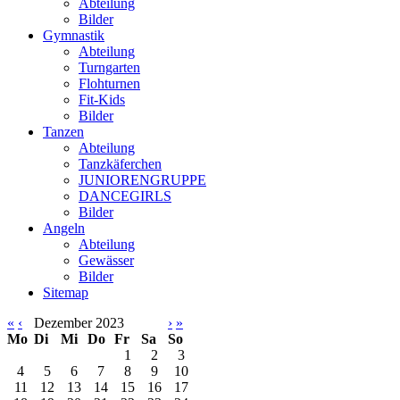
Abteilung
Bilder
Gymnastik
Abteilung
Turngarten
Flohturnen
Fit-Kids
Bilder
Tanzen
Abteilung
Tanzkäferchen
JUNIORENGRUPPE
DANCEGIRLS
Bilder
Angeln
Abteilung
Gewässer
Bilder
Sitemap
«
‹
Dezember 2023
›
»
Mo
Di
Mi
Do
Fr
Sa
So
1
2
3
4
5
6
7
8
9
10
11
12
13
14
15
16
17